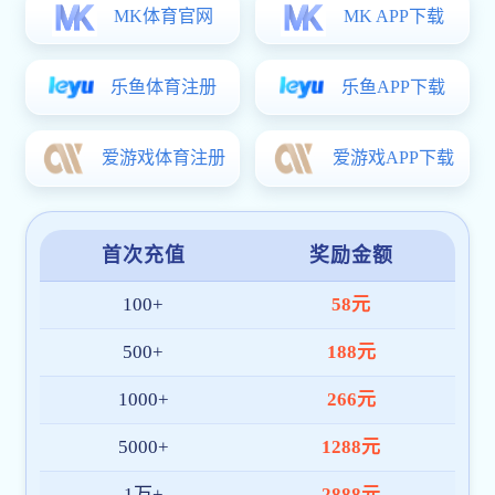
信公众平台开发，微站设计。
手机APP开发
按客户意图来定制开发app系统，IOS 安卓任您挑选，持
续为企业无线创造新价值。