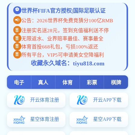
高端网站建设
根据用户的需求、市场状况、企业情况MK世界杯（中
国）专业化的网站策划、交互设计、技术和营销解决方
案。
手机网站建设