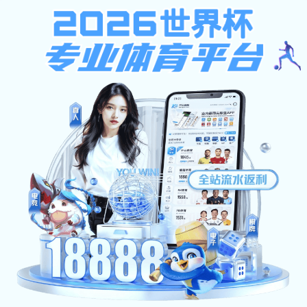
MKapp安全有保障-MK世界杯
（中国）
我们的服务
WEBTHINK
SERVICE